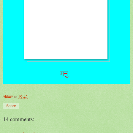
मनु
रविकर
at
19:42
Share
14 comments: